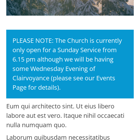
PLEASE NOTE: The Church is currently
only open for a Sunday Service from
6.15 pm although we will be having
some Wednesday Evening of
Clairvoyance (please see our Events
Page for details).
Eum qui architecto sint. Ut eius libero
labore aut est vero. Itaque nihil occaecati
nulla numquam quo.
Laborum quibusdam necessitatibus