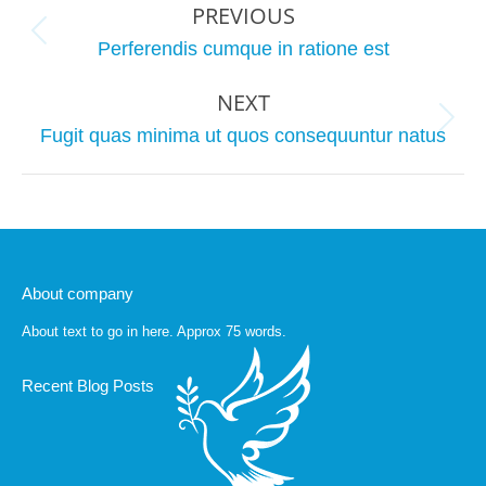
PREVIOUS
navigation
Previous
Perferendis cumque in ratione est
project:
NEXT
Next
Fugit quas minima ut quos consequuntur natus
project:
About company
About text to go in here. Approx 75 words.
Recent Blog Posts